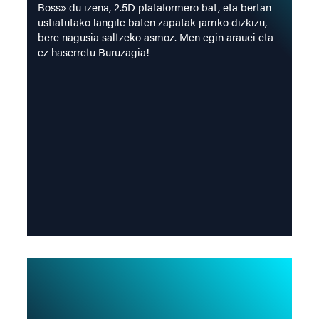
Boss» du izena, 2.5D plataformero bat, eta bertan
ustiatutako langile baten zapatak jarriko dizkizu,
bere nagusia saltzeko asmoz. Men egin arauei eta
ez haserretu Buruzagia!