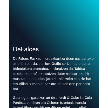
DeFalces
De Falces Euskadin ordezkaritza duen nazioarteko
azterlan bat da, eta JoveGuille sortzailearen artea
bideojokora eramateaz arduratzen da. Taldea
askotariko profilek osatzen dute: nazioarteko hiru
musikari talentudun, jatorri italiarreko ekoizle bat
eta Bilbotik marketinaz arduratzen den pertsona
bat.
Gaur egun, garatzen ari dira Jordi & Oslo: La Cola
Perdida, Jordiren eta Osloren istorioak mundu
interaktibora egokitzen dituen point-and-click