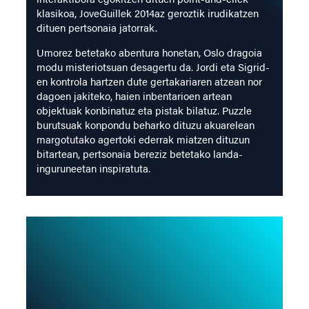
klasikoa, JoveGuillek 2014az geroztik irudikatzen
dituen pertsonaia jatorrak.
Umorez betetako abentura honetan, Oslo dragoia
modu misteriotsuan desagertu da. Jordi eta Sigrid-
en kontrola hartzen dute gertakariaren atzean nor
dagoen jakiteko, haien inbentarioen artean
objektuak konbinatuz eta pistak bilatuz. Puzzle
burutsuak konpondu beharko dituzu akuarelean
margotutako agertoki ederrak miatzen dituzun
bitartean, pertsonaia bereziz betetako landa-
inguruneetan inspiratuta.