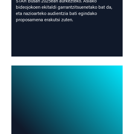
STAR Busan 2025ean aurkezteko. Asiako
bideojokoen ekitaldi garrantzitsuenetako bat da,
eta nazioarteko audientzia bati egindako
proposamena erakutsi zuten.