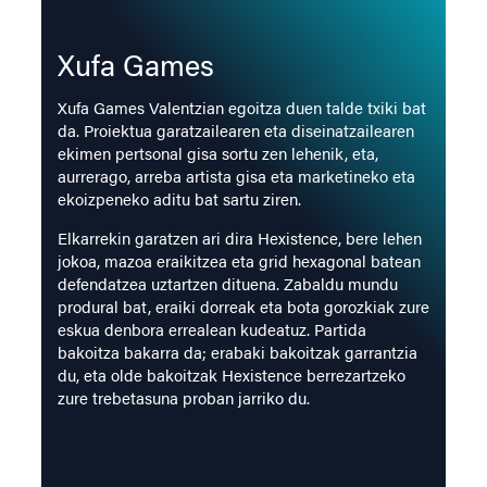
Xufa Games
Xufa Games Valentzian egoitza duen talde txiki bat
da. Proiektua garatzailearen eta diseinatzailearen
ekimen pertsonal gisa sortu zen lehenik, eta,
aurrerago, arreba artista gisa eta marketineko eta
ekoizpeneko aditu bat sartu ziren.
Elkarrekin garatzen ari dira Hexistence, bere lehen
jokoa, mazoa eraikitzea eta grid hexagonal batean
defendatzea uztartzen dituena. Zabaldu mundu
produral bat, eraiki dorreak eta bota gorozkiak zure
eskua denbora errealean kudeatuz.
Partida
bakoitza bakarra da; erabaki bakoitzak garrantzia
du, eta olde bakoitzak Hexistence berrezartzeko
zure trebetasuna proban jarriko du.