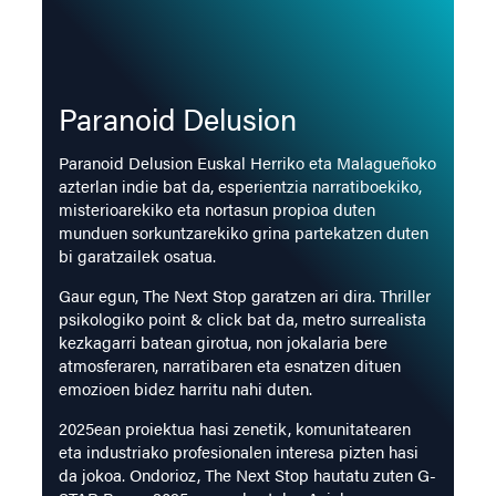
Paranoid Delusion
Paranoid Delusion Euskal Herriko eta Malagueñoko
azterlan indie bat da, esperientzia narratiboekiko,
misterioarekiko eta nortasun propioa duten
munduen sorkuntzarekiko grina partekatzen duten
bi garatzailek osatua.
Gaur egun, The Next Stop garatzen ari dira. Thriller
psikologiko point & click bat da, metro surrealista
kezkagarri batean girotua, non jokalaria bere
atmosferaren, narratibaren eta esnatzen dituen
emozioen bidez harritu nahi duten.
2025ean proiektua hasi zenetik, komunitatearen
eta industriako profesionalen interesa pizten hasi
da jokoa. Ondorioz, The Next Stop hautatu zuten G-