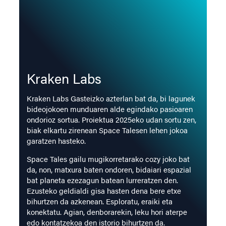
Kraken Labs
Kraken Labs Gasteizko azterlan bat da, bi lagunek
bideojokoen munduaren alde egindako pasioaren
ondorioz sortua. Proiektua 2025eko udan sortu zen,
biak elkartu zirenean Space Talesen lehen jokoa
garatzen hasteko.
Space Tales gailu mugikorretarako cozy joko bat
da, non, matxura baten ondoren, bidaiari espazial
bat planeta ezezagun batean lurreratzen den.
Ezusteko geldialdi gisa hasten dena bere etxe
bihurtzen da azkenean. Esploratu, eraiki eta
konektatu. Agian, denborarekin, leku hori aterpe
edo kontatzekoa den istorio bihurtzen da.