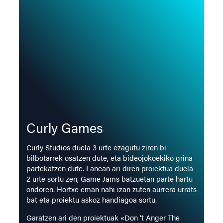
Curly Games
Curly Studios duela 3 urte ezagutu ziren bi
bilbotarrek osatzen dute, eta bideojokoekiko grina
partekatzen dute. Lanean ari diren proiektua duela
2 urte sortu zen, Game Jams batzuetan parte hartu
ondoren. Hortxe eman nahi izan zuten aurrera urrats
bat eta proiektu askoz handiagoa sortu.
Garatzen ari den proiektuak «Don ‘t Anger The